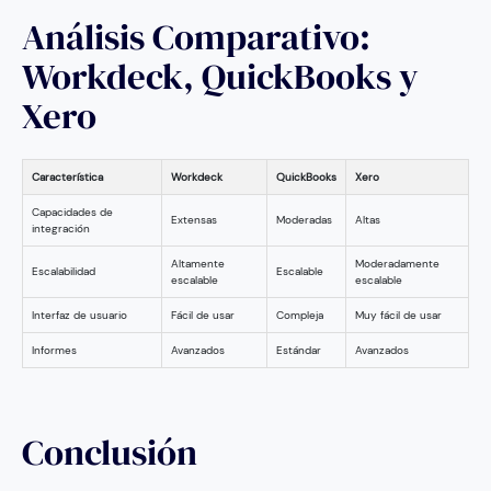
Análisis Comparativo:
Workdeck, QuickBooks y
Xero
Característica
Workdeck
QuickBooks
Xero
Capacidades de
Extensas
Moderadas
Altas
integración
Altamente
Moderadamente
Escalabilidad
Escalable
escalable
escalable
Interfaz de usuario
Fácil de usar
Compleja
Muy fácil de usar
Informes
Avanzados
Estándar
Avanzados
Conclusión