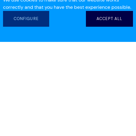
correctly and that you have the best experience possible.
CONFIGURE
ACCEPT ALL
info@workdeck.com
(+ 34) 93 554 25 00
(+ 61) 7 3155 6537
Descargar la aplicación Workdeck