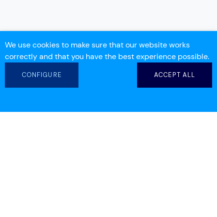
We use cookies to make sure that our website works
correctly and that you have the best experience possible.
CONFIGURE
ACCEPT ALL
info@workdeck.com
(+ 34) 93 554 25 00