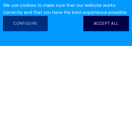
We use cookies to make sure that our website works
correctly and that you have the best experience possible.
CONFIGURE
ACCEPT ALL
info@workdeck.com
(+ 34) 93 554 25 00
(+ 61) 7 3155 6537
Descargar la aplicación Workdeck