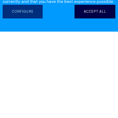
correctly and that you have the best experience possible.
CONFIGURE
ACCEPT ALL
info@workdeck.com
(+ 34) 93 554 25 00
(+ 61) 7 3155 6537
Descargar la aplicación Workdeck
Nuestra plataforma disponible en todo momento