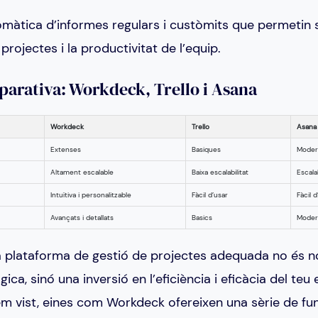
màtica d’informes regulars i custòmits que permetin 
projectes i la productivitat de l’equip.
parativa: Workdeck, Trello i Asana
Workdeck
Trello
Asana
Extenses
Basiques
Moder
Altament escalable
Baixa escalabilitat
Escalab
Intuïtiva i personalitzable
Fàcil d’usar
Fàcil d
Avançats i detallats
Basics
Moder
la plataforma de gestió de projectes adequada no és 
ica, sinó una inversió en l’eficiència i eficàcia del teu
em vist, eines com Workdeck ofereixen una sèrie de fun