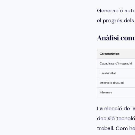
Generació auto
el progrés dels 
Anàlisi com
Característica
Capacitats d’integració
Escalabilitat
Interfície d’usuari
Informes
La elecció de 
decisió tecnológ
treball. Com h