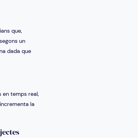
ians que,
 segons un
 una dada que
s en temps real,
 incrementa la
jectes