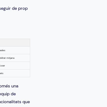
seguir de prop
ades
ilitat mitjana
’usar
ats
només una
 equip de
cionalitats que