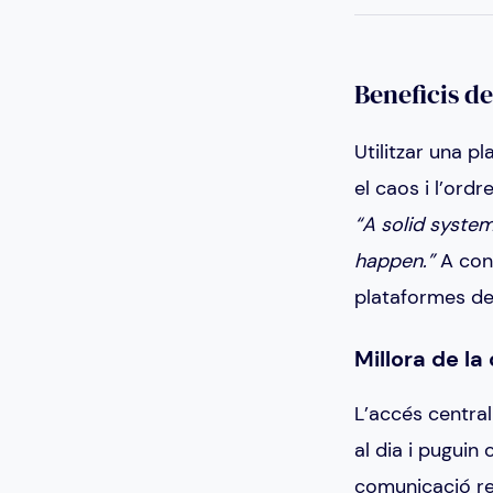
Beneficis de
Utilitzar una p
el caos i l’ord
“A solid system
happen.”
A cont
plataformes de 
Millora de l
L’accés central
al dia i pugui
comunicació red