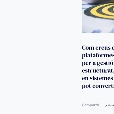
Com creus q
plataformes
per a gesti
estructurat,
en sistemes 
pot converti
Compartir
[addtoa