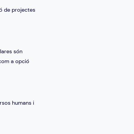
ó de projectes
clares són
 com a opció
ursos humans i