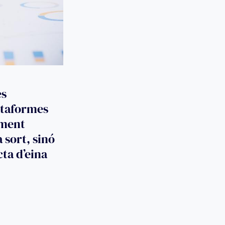
es
ataformes
iment
 sort, sinó
cta d’eina