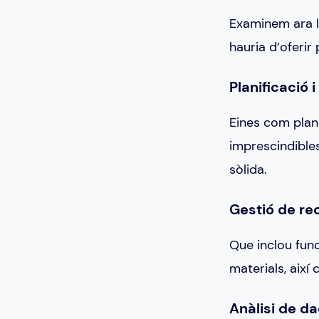
Examinem ara l
hauria d’oferir
Planificació 
Eines com plani
imprescindible
sòlida.
Gestió de re
Que inclou func
materials, així
Anàlisi de da