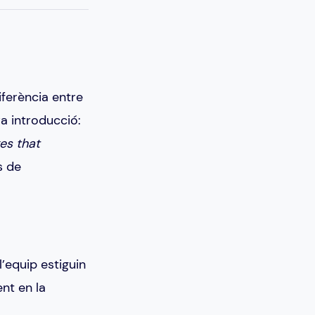
iferència entre
ra introducció:
kes that
s de
’equip estiguin
nt en la