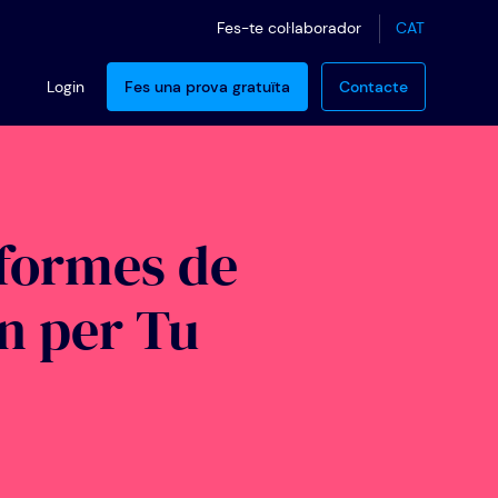
CAT
Fes-te col·laborador
Login
Fes una prova gratuïta
Contacte
aformes de
n per Tu