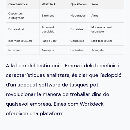
Característica
Workdeck
QuickBooks
Xero
Capacitats
Extenses
Moderades
Altes
d’integració
Altament
Moderadament
Escalabilitat
Escalable
escalable
escalable
Interfície d’usuari
Fàcil d’usar
Complexa
Molt fàcil d’usar
Informes
Avançats
Estàndard
Avançats
A la llum del testimoni d’Emma i dels beneficis i
característiques analitzats, és clar que l’adopció
d’un adequat software de tasques pot
revolucionar la manera de treballar dins de
qualsevol empresa. Eines com Workdeck
ofereixen una plataform…