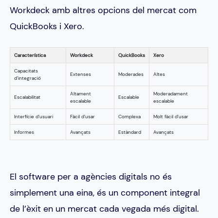
Workdeck amb altres opcions del mercat com
QuickBooks i Xero.
Característica
Workdeck
QuickBooks
Xero
Capacitats
Extenses
Moderades
Altes
d’integració
Altament
Moderadament
Escalabilitat
Escalable
escalable
escalable
Interfície d’usuari
Fàcil d’usar
Complexa
Molt fàcil d’usar
Informes
Avançats
Estàndard
Avançats
El software per a agències digitals no és
simplement una eina, és un component integral
de l’èxit en un mercat cada vegada més digital.