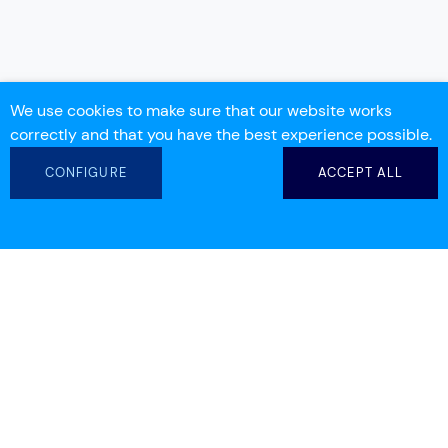
We use cookies to make sure that our website works
correctly and that you have the best experience possible.
CONFIGURE
ACCEPT ALL
info@workdeck.com
(+ 34) 93 554 25 00