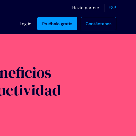
ESP
Hazte partner
Log in
Pruébalo gratis
Contáctanos
neficios
uctividad