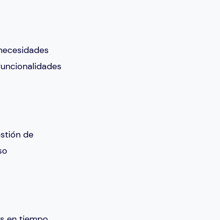
s
 necesidades
funcionalidades
stión de
so
as en tiempo