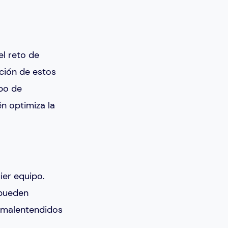
el reto de
ución de estos
ipo de
én optimiza la
ier equipo.
 pueden
 malentendidos