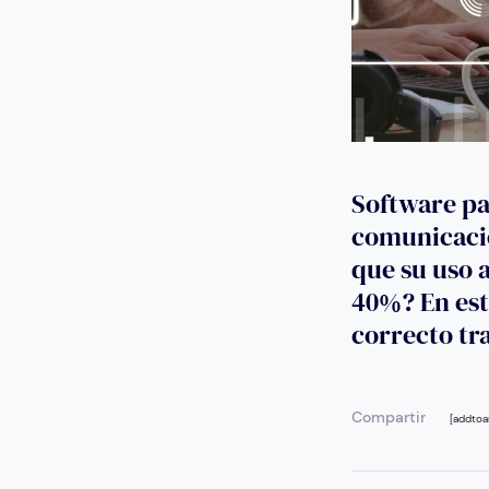
Software par
comunicació
que su uso 
40%? En est
correcto tr
Compartir
[addtoa